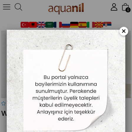
Anasayfa
DUŞAKABİN
FORADO (5 MM SÜRGÜLÜ SİSTEM)
WING
0
×
WING