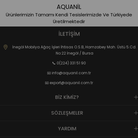
AQUANİL
Ürünlerimizin Tamamı Kendi Tesislerimizde Ve Türkiyede
Üretilmektedir
İLETİŞİM
İnegöl Mobilya Ağaç İşleri İhtisas O.S.B, Hamzabey Mah. Üstü 5.Cd.
No:22 İnegöl / Bursa
📞 0(224) 331 51 90
📧
info@aquanil.com.tr
📧
export@aquanil.com.tr
BİZ KİMİZ?
SÖZLEŞMELER
YARDIM