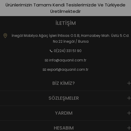
Ürünlerimizin Tamamı Kendi Tesislerimizde Ve Türkiyede
Üretilmektedir
İLETİŞİM
İnegöl Mobilya Ağaç İşleri İhtisas O.S.B, Hamzabey Mah. Üstü 5.Cd.
No:22 İnegöl / Bursa
📞 0(224) 331 51 90
📧
info@aquanil.com.tr
📧
export@aquanil.com.tr
BİZ KİMİZ?
SÖZLEŞMELER
YARDIM
HESABIM