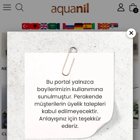
Anasayfa
DUŞAKABİN
AMBIANCE (6 MM ÖZEL SÜRGÜLÜ SİSTEM)
0
×
NEMAX
DENTA
CLASE
GAMA