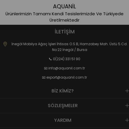
AQUANİL
Ürünlerimizin Tamamı Kendi Tesislerimizde Ve Türkiyede
Üretilmektedir
İLETİŞİM
İnegöl Mobilya Ağaç İşleri İhtisas O.S.B, Hamzabey Mah. Üstü 5.Cd.
No:22 İnegöl / Bursa
📞 0(224) 331 51 90
📧
info@aquanil.com.tr
📧
export@aquanil.com.tr
BİZ KİMİZ?
SÖZLEŞMELER
YARDIM