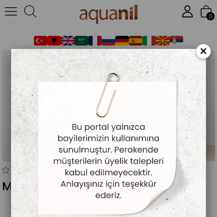
Anasayfa
DUŞAKABİN
FORADO (5 MM SÜRGÜLÜ SİSTEM)
MANASTIR
0
×
MANASTIR