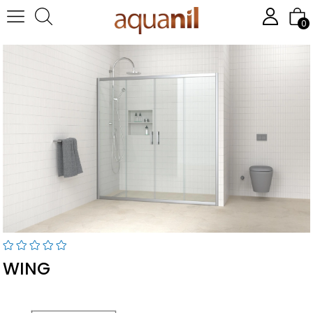
Homepage
WING
0
WING