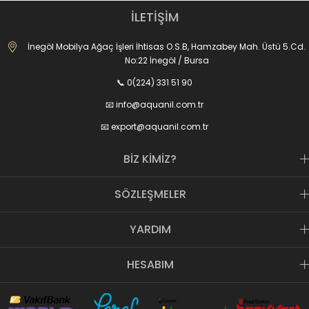
İLETİŞİM
İnegöl Mobilya Ağaç İşleri İhtisas O.S.B, Hamzabey Mah. Üstü 5.Cd.
No:22 İnegöl / Bursa
📞 0(224) 331 51 90
📧
info@aquanil.com.tr
📧
export@aquanil.com.tr
BİZ KİMİZ?
SÖZLEŞMELER
YARDIM
HESABIM