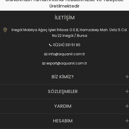
Üretilmektedir
İLETİŞİM
İnegöl Mobilya Ağaç İşleri İhtisas O.S.B, Hamzabey Mah. Üstü 5.Cd.
No:22 İnegöl / Bursa
📞 0(224) 331 51 90
📧
info@aquanil.com.tr
📧
export@aquanil.com.tr
BİZ KİMİZ?
SÖZLEŞMELER
YARDIM
HESABIM